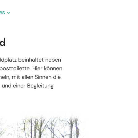
Donate Now
es
ld
ldplatz beinhaltet neben
osttoilette. Hier können
eln, mit allen Sinnen die
 und einer Begleitung